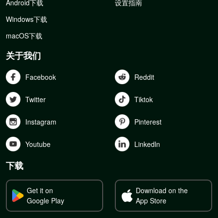
Android下载
设置指南
Windows下载
macOS下载
关于我们
Facebook
Reddit
Twitter
Tiktok
Instagram
Pinterest
Youtube
Linkedln
下载
Get it on
Download on the
Google Play
App Store